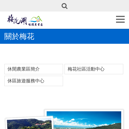
最
新
訊
息
關於梅花
關
於
梅
花
休閒農業區簡介
梅花社區活動中心
產
業
休區旅遊服務中心
介
紹
推
薦
遊
程