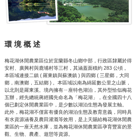
梅
花
風
光
梅
環 境 概 述
花
特
產
梅花湖休閒農業區位於宜蘭縣冬山鄉中部，行政區隸屬於得
安村、廣興村與鹿埔村等三村，其涵蓋面積約 283 公頃 。
建
本區域連接二鎮 ( 羅東鎮與蘇澳鎮 ) 與四鄉 ( 三星鄉，大同
議
鄉，南澳鄉，五結鄉 ) 。本區域以南為綿延數公里之山脈，
行
以北則是羅東溪。境內擁有ㄧ座特色湖泊，其外型恰似梅花
程
五辦，經先總統蔣經國先命名為「梅花湖」，在全國四十八
個已劃定休閒農業區中，是少數以湖泊生態為發展主軸。
English
此外，梅花湖不僅富有優良的湖泊生態及教育意義，同時具
有水資源涵養及農田灌溉等效用，是上天賜給梅花湖休閒農
業區的一座天然水庫，並為梅花湖休閒農業區孕育豐富的景
觀、生物、農產、遊憩等資源。