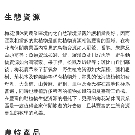
生 態 資 源
梅花湖休閒農業區境內之自然環境景觀維護相當良好，因而
匯聚相當多的動植物是個動植物資源相當豐富的區域。在梅
花湖休閒農業區內常見的鳥類資源如大冠鷲、番鵑、朱鸝及
白頭翁等；魚類資源如鯽、鯉、羅漢魚及川蝦虎等；野生動
物資源如台灣獼猴、果子狸、松鼠及蝙蝠等；斑比山丘開幕
後，梅花鹿帶來了新氣象；野生植物資源如大葉櫻、藤相思
樹、菊花木及鴨鍵藤等稀有植物外，常見的低海拔植物如豬
母乳、大葉楠、山黃麻、野桐、血桐及金氏榕在當地也極為
普遍，同時也栽植許多稀有的植物如風箱樹及臺灣三角楓。
在豐富的動植物生態資源的襯托下，更顯的梅花湖休閒農業
區是一處值得全家休閒旅遊的好去處，且其豐富的生態資源
更生態教學的意義。
農 特 產 品