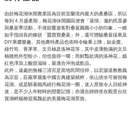
由於梅花湖休閒農業區為目前宜蘭境內最大的產桑區，所以
每到 4 月盛產期，梅花湖休閒園區便會「葚情」邀約民眾參
與桑葚季活動，不僅顛覆遊客對桑葚圓圓小小的印象，一睹
如手指頭長的條狀「蠶寶寶桑葚」外，還可體驗桑葚採果及
DIY果醬樂趣。其他農特產品也依時令輪番上陣，如金棗、
綠竹筍、香茅草、文旦柚及洛神花等，其中皮薄飽滿的文旦
柚雖然外型較小，但也值得一嚐；而鮮豔欲滴的洛神花，嫣
紅色澤加上酸甜滋味，最適合沖泡成飲品。
此外，遠處的無極三清宮是當地民間信仰，以宏揚道教教義
為宗旨，莊嚴華麗集中國古典建築精粹，依山傍水可俯視梅
花湖。或是騎著鐵馬繞行梅花湖一圈，迷人景致令人目眩神
迷，是不少人年輕時的戀愛記憶；亦適合靜靜坐在觀景台欣
賞湖畔楊柳迎風飄起的美麗梅花湖景致。